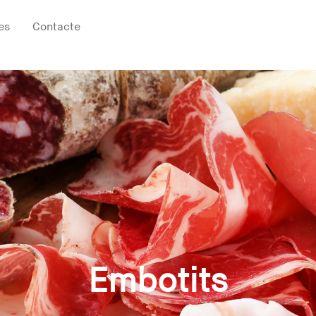
es
Contacte
Embotits