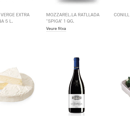
A VERGE EXTRA
MOZZAREL.LA RATLLADA
CONILL
A 5 L.
"SPIGA" 1 QG.
Veure fitxa