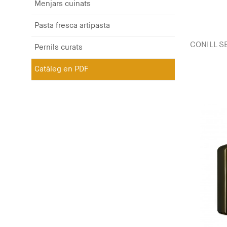
Menjars cuinats
Pasta fresca artipasta
CONILL S
Pernils curats
Catàleg en PDF