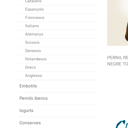
Catalans
Espanyols
Francesos
Italians
Alemanys
Suissos
Danesos
PERNIL R
Holandesos
NEGRE TO
Grecs
Anglesos
Embotits
Pernils iberics
Iogurts
Conserves